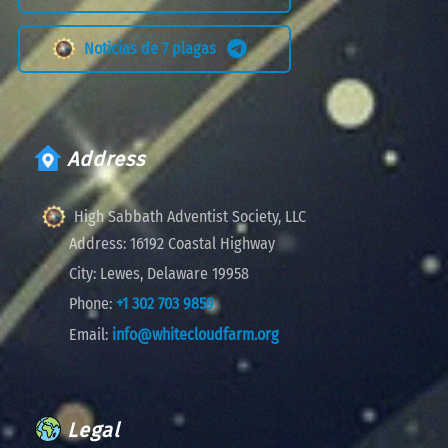
Noticias de 7 plagas
Address
High Sabbath Adventist Society, LLC
Address:
16192 Coastal Highway
City:
Lewes, Delaware 19958
Phone:
+1 302 703 9859
Email:
info@whitecloudfarm.org
Legal