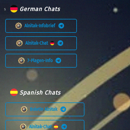
German Chats
Alnitak-Infobrief
Alnitak-Chat
7-Plagen-Info
Spanish Chats
Boletín Alnitak
Alnitak-Chat