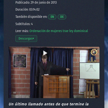
Publicado: 29 de junio de 2013
Duración: 03:14:02
También disponible en:
Opens a video in a new window.
Opens a video in a new window.
EN
DE
Subtítulos: 4
Leer más:
Ordenación de mujeres trae ley dominical
Descargas
▾
Abrir opciones de descarga
Un último llamado antes de que termine la