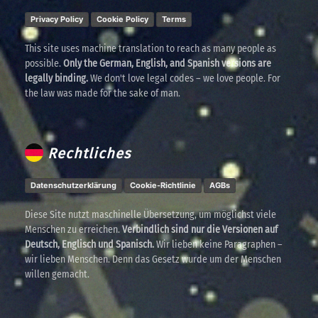
Privacy Policy
Cookie Policy
Terms
This site uses machine translation to reach as many people as
possible.
Only the German, English, and Spanish versions are
legally binding.
We don't love legal codes – we love people. For
the law was made for the sake of man.
Rechtliches
Datenschutzerklärung
Cookie-Richtlinie
AGBs
Diese Site nutzt maschinelle Übersetzung, um möglichst viele
Menschen zu erreichen.
Verbindlich sind nur die Versionen auf
Deutsch, Englisch und Spanisch.
Wir lieben keine Paragraphen –
wir lieben Menschen. Denn das Gesetz wurde um der Menschen
willen gemacht.