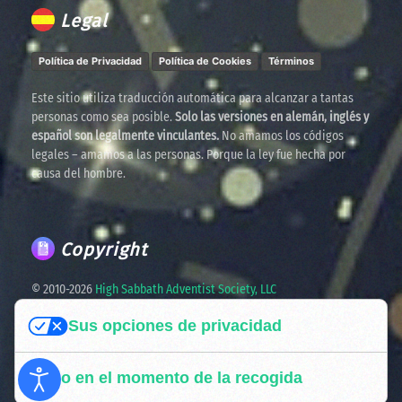
Legal
Política de Privacidad
Política de Cookies
Términos
Este sitio utiliza traducción automática para alcanzar a tantas
personas como sea posible.
Solo las versiones en alemán, inglés y
español son legalmente vinculantes.
No amamos los códigos
legales – amamos a las personas. Porque la ley fue hecha por
causa del hombre.
Copyright
© 2010-
2026
High Sabbath Adventist Society, LLC
Sus opciones de privacidad
Spreading the truth. United in faith. Ready for the times
ahead.
Aviso en el momento de la recogida