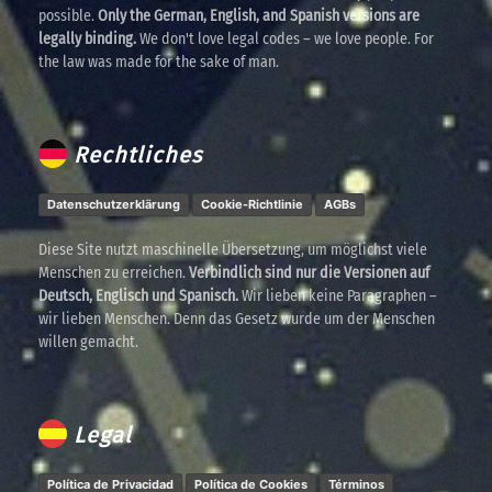
possible.
Only the German, English, and Spanish versions are
legally binding.
We don't love legal codes – we love people. For
the law was made for the sake of man.
Rechtliches
Datenschutzerklärung
Cookie-Richtlinie
AGBs
Diese Site nutzt maschinelle Übersetzung, um möglichst viele
Menschen zu erreichen.
Verbindlich sind nur die Versionen auf
Deutsch, Englisch und Spanisch.
Wir lieben keine Paragraphen –
wir lieben Menschen. Denn das Gesetz wurde um der Menschen
willen gemacht.
Legal
Política de Privacidad
Política de Cookies
Términos