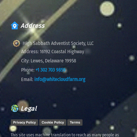
Address
High Sabbath Adventist Society, LLC
Address:
16192 Coastal Highway
City:
Lewes, Delaware 19958
Phone:
+1 302 703 9859
Email:
info@whitecloudfarm.org
Legal
Privacy Policy
Cookie Policy
Terms
This site uses machine translation to reach as many people as