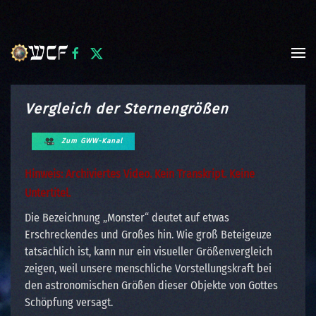
Skip to main content
Vergleich der Sternengrößen
Zum GWW-Kanal
Hinweis: Archiviertes Video. Kein Transkript. Keine
Untertitel.
Die Bezeichnung „Monster“ deutet auf etwas
Erschreckendes und Großes hin. Wie groß Beteigeuze
tatsächlich ist, kann nur ein visueller Größenvergleich
zeigen, weil unsere menschliche Vorstellungskraft bei
den astronomischen Größen dieser Objekte von Gottes
Schöpfung versagt.