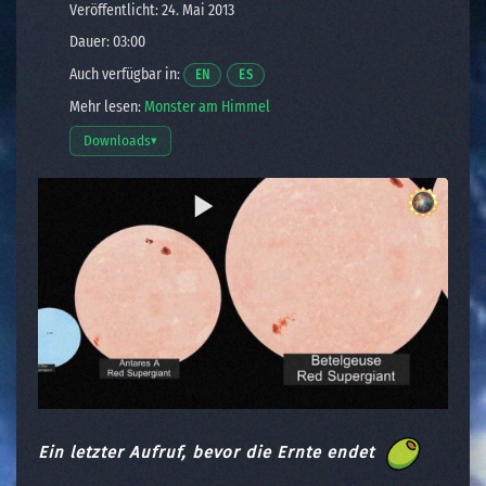
Veröffentlicht: 24. Mai 2013
Dauer: 03:00
Auch verfügbar in:
Opens a video in a new window.
Opens a video in a new window.
EN
ES
Mehr lesen:
Monster am Himmel
Downloads
▾
Download-Optionen öffnen
Ein letzter Aufruf, bevor die Ernte endet