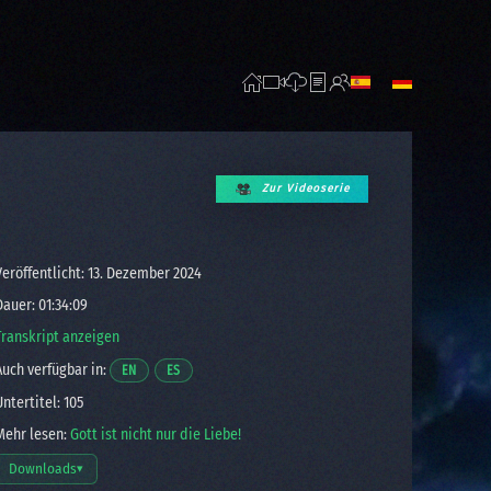
Zur Videoserie
eröffentlicht: 13. Dezember 2024
auer: 01:34:09
Transkript anzeigen
uch verfügbar in:
Opens a video in a new window.
Opens a video in a new window.
EN
ES
ntertitel: 105
ehr lesen:
Gott ist nicht nur die Liebe!
Downloads
▾
Download-Optionen öffnen