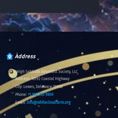
Address
High Sabbath Adventist Society, LLC
Address:
16192 Coastal Highway
City:
Lewes, Delaware 19958
Phone:
+1 302 703 9859
Email:
info@whitecloudfarm.org