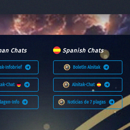
an Chats
Spanish Chats
tak-Infobrief
Boletín Alnitak
itak-Chat
Alnitak-Chat
Plagen-Info
Noticias de 7 plagas