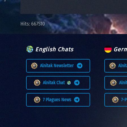
Hits: 667510
English Chats
Germ
Alnitak Newsletter
Alni
Alnitak Chat
Aln
7 Plagues News
7-