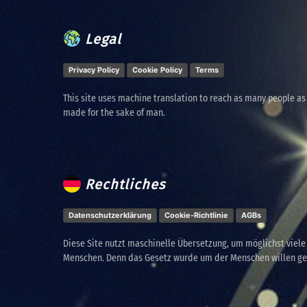
Legal
Privacy Policy
Cookie Policy
Terms
This site uses machine translation to reach as many people as
made for the sake of man.
Rechtliches
Datenschutzerklärung
Cookie-Richtlinie
AGBs
Diese Site nutzt maschinelle Übersetzung, um möglichst viel
Menschen. Denn das Gesetz wurde um der Menschen willen g