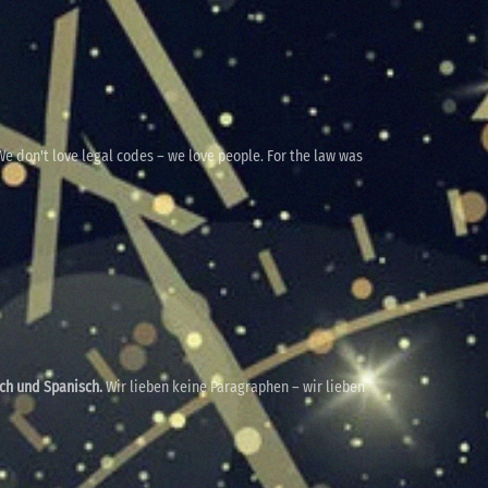
e don't love legal codes – we love people. For the law was
sch und Spanisch.
Wir lieben keine Paragraphen – wir lieben