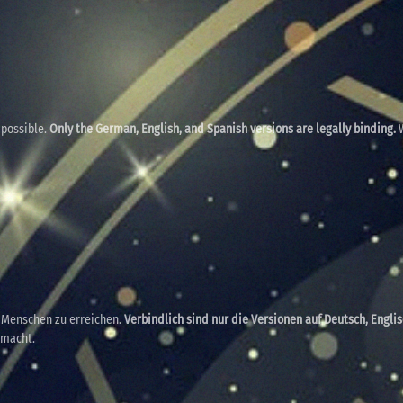
 possible.
Only the German, English, and Spanish versions are legally binding.
W
e Menschen zu erreichen.
Verbindlich sind nur die Versionen auf Deutsch, Engli
emacht.