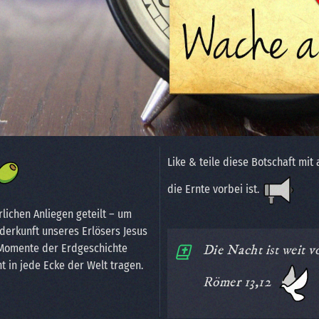
Like & teile diese Botschaft mit
die Ernte vorbei ist.
rlichen Anliegen geteilt – um
derkunft unseres Erlösers Jesus
n Momente der Erdgeschichte
Die Nacht ist weit v
ht in jede Ecke der Welt tragen.
Römer 13,12