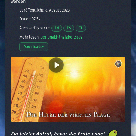
werden.
Veröffentlicht: 8. August 2023
Dauer: 07:54
Auch verfügbar in:
Opens a video in a new window.
Opens a video in a new window.
Opens a video in a new window.
EN
ES
TL
Mehr lesen:
Der Unabhängigkeitstag
Downloads
▾
Download-Optionen öffnen
Ein letzter Aufruf, bevor die Ernte endet