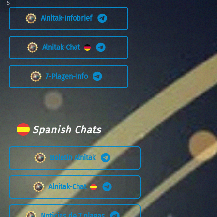
Alnitak-Infobrief
Alnitak-Chat
7-Plagen-Info
Spanish Chats
Boletín Alnitak
Alnitak-Chat
Noticias de 7 plagas