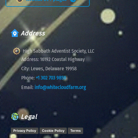
Address
High Sabbath Adventist Society, LLC
Address:
16192 Coastal Highway
City:
Lewes, Delaware 19958
Phone:
+1 302 703 9859
Email:
info@whitecloudfarm.org
Legal
Privacy Policy
Cookie Policy
Terms