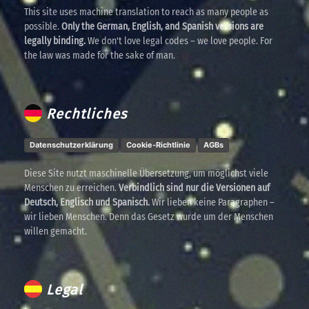
This site uses machine translation to reach as many people as
possible.
Only the German, English, and Spanish versions are
legally binding.
We don't love legal codes – we love people. For
the law was made for the sake of man.
Rechtliches
Datenschutzerklärung
Cookie-Richtlinie
AGBs
Diese Site nutzt maschinelle Übersetzung, um möglichst viele
Menschen zu erreichen.
Verbindlich sind nur die Versionen auf
Deutsch, Englisch und Spanisch.
Wir lieben keine Paragraphen –
wir lieben Menschen. Denn das Gesetz wurde um der Menschen
willen gemacht.
Legal