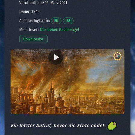
Veröffentlicht: 16. März 2021
Dauer: 15:42
Auch verfügbar in:
Opens a video in a new window.
Opens a video in a new window.
EN
ES
Mehr lesen:
Die sieben Racheengel
Downloads
▾
Download-Optionen öffnen
Ein letzter Aufruf, bevor die Ernte endet