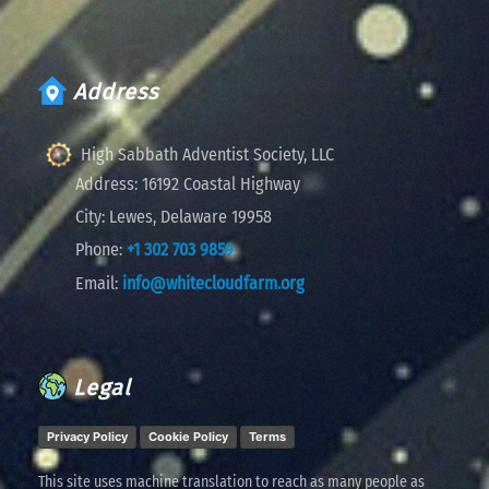
Address
High Sabbath Adventist Society, LLC
Address:
16192 Coastal Highway
City:
Lewes, Delaware 19958
Phone:
+1 302 703 9859
Email:
info@whitecloudfarm.org
Legal
Privacy Policy
Cookie Policy
Terms
This site uses machine translation to reach as many people as