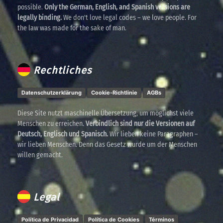
possible.
Only the German, English, and Spanish versions are
legally binding.
We don't love legal codes – we love people. For
the law was made for the sake of man.
Rechtliches
Datenschutzerklärung
Cookie-Richtlinie
AGBs
Diese Site nutzt maschinelle Übersetzung, um möglichst viele
Menschen zu erreichen.
Verbindlich sind nur die Versionen auf
Deutsch, Englisch und Spanisch.
Wir lieben keine Paragraphen –
wir lieben Menschen. Denn das Gesetz wurde um der Menschen
willen gemacht.
Legal
Política de Privacidad
Política de Cookies
Términos