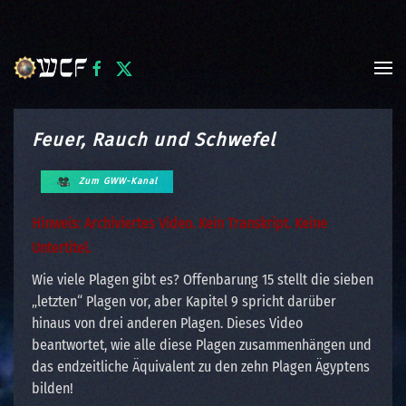
Skip to main content
Feuer, Rauch und Schwefel
Zum GWW-Kanal
Hinweis: Archiviertes Video. Kein Transkript. Keine
Untertitel.
Wie viele Plagen gibt es? Offenbarung 15 stellt die sieben
„letzten“ Plagen vor, aber Kapitel 9 spricht darüber
hinaus von drei anderen Plagen. Dieses Video
beantwortet, wie alle diese Plagen zusammenhängen und
das endzeitliche Äquivalent zu den zehn Plagen Ägyptens
bilden!