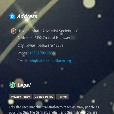
Address
High Sabbath Adventist Society, LLC
Address:
16192 Coastal Highway
City:
Lewes, Delaware 19958
Phone:
+1 302 703 9859
Email:
info@whitecloudfarm.org
Legal
Privacy Policy
Cookie Policy
Terms
This site uses machine translation to reach as many people as
possible.
Only the German, English, and Spanish versions are