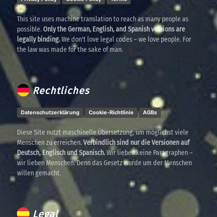
This site uses machine translation to reach as many people as
possible.
Only the German, English, and Spanish versions are
legally binding.
We don't love legal codes – we love people. For
the law was made for the sake of man.
Rechtliches
Datenschutzerklärung
Cookie-Richtlinie
AGBs
Diese Site nutzt maschinelle Übersetzung, um möglichst viele
Menschen zu erreichen.
Verbindlich sind nur die Versionen auf
Deutsch, Englisch und Spanisch.
Wir lieben keine Paragraphen –
wir lieben Menschen. Denn das Gesetz wurde um der Menschen
willen gemacht.
Legal