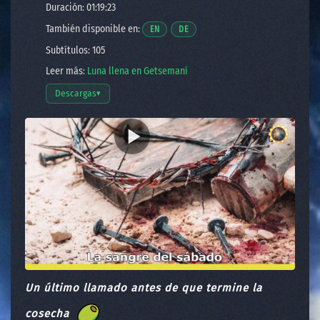
Duración: 01:19:23
También disponible en:
Opens a video in a new window.
Opens a video in a new window.
EN
DE
Subtítulos: 105
Leer más:
Luna llena en Getsemaní
Descargas
▾
Abrir opciones de descarga
Un último llamado antes de que termine la
cosecha