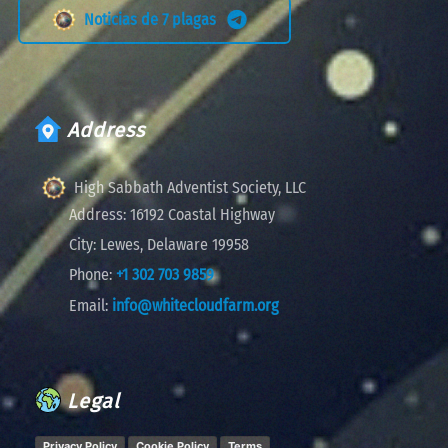
Noticias de 7 plagas
Address
High Sabbath Adventist Society, LLC
Address:
16192 Coastal Highway
City:
Lewes, Delaware 19958
Phone:
+1 302 703 9859
Email:
info@whitecloudfarm.org
Legal
Privacy Policy
Cookie Policy
Terms