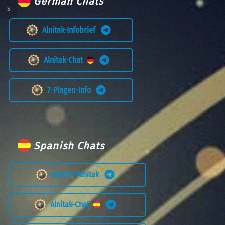
German Chats
Alnitak-Infobrief
Alnitak-Chat
7-Plagen-Info
Spanish Chats
Boletín Alnitak
Alnitak-Chat