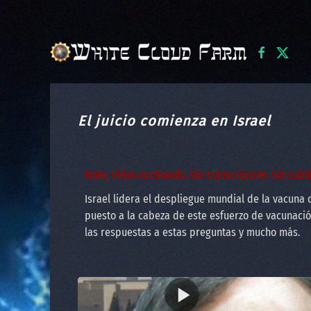
Skip to main content
El juicio comienza en Israel
Nota: Video archivado. Sin transcripción. Sin subtí
Israel lidera el despliegue mundial de la vacuna
puesto a la cabeza de este esfuerzo de vacunació
las respuestas a estas preguntas y mucho más.