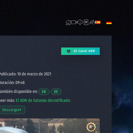
Al Canal GNB
ublicado: 10 de marzo de 2021
uración: 09:48
ambién disponible en:
Opens a video in a new window.
Opens a video in a new window.
EN
DE
eer más:
El ADN de Satanás decodificado
Descargas
▾
Abrir opciones de descarga