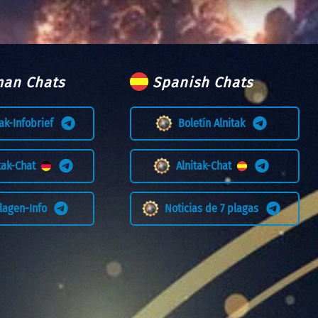
an Chats
Spanish Chats
tak-Infobrief
Boletín Alnitak
itak-Chat
Alnitak-Chat
Plagen-Info
Noticias de 7 plagas