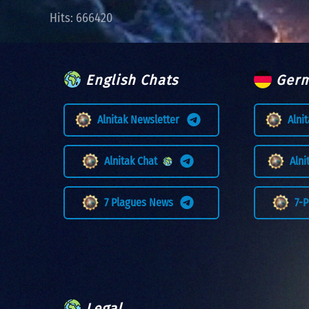
Hits: 666420
English Chats
Germ
Alnitak Newsletter
Alni
Alnitak Chat
Aln
7 Plagues News
7-
Legal