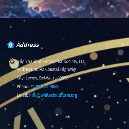
Address
High Sabbath Adventist Society, LLC
Address:
16192 Coastal Highway
City:
Lewes, Delaware 19958
Phone:
+1 302 703 9859
Email:
info@whitecloudfarm.org