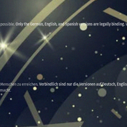
 possible.
Only the German, English, and Spanish versions are legally binding.
W
e Menschen zu erreichen.
Verbindlich sind nur die Versionen auf Deutsch, Engli
emacht.