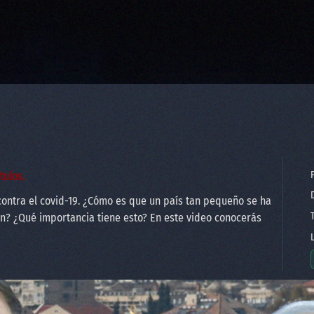
P
tulos.
D
 contra el covid-19. ¿Cómo es que un país tan pequeño se ha
T
n? ¿Qué importancia tiene esto? En este video conocerás
L