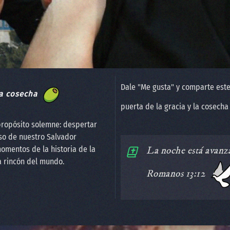
Dale "Me gusta" y comparte este
a cosecha
puerta de la gracia y la cosech
propósito solemne: despertar
so de nuestro Salvador
omentos de la historia de la
️La noche está avanza
a rincón del mundo.
Romanos 13:12