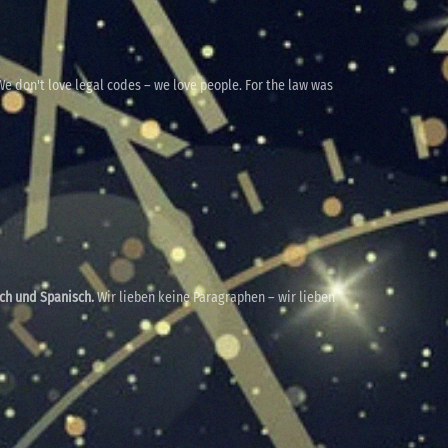
e don't love legal codes – we love people. For the law was
sch und Spanisch.
Wir lieben keine Paragraphen – wir lieben