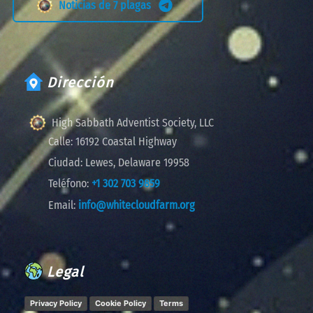
Noticias de 7 plagas
Dirección
High Sabbath Adventist Society, LLC
Calle:
16192 Coastal Highway
Ciudad:
Lewes, Delaware 19958
Teléfono:
+1 302 703 9859
Email:
info@whitecloudfarm.org
Legal
Privacy Policy
Cookie Policy
Terms