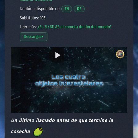
También disponible en:
Abre un video en una nueva ventana.
Abre un video en una nueva ventan
EN
DE
Subtítulos: 105
Leer más:
¿Es 3I/ATLAS el cometa del fin del mundo?
Descargas
▾
Abrir opciones de descarga
Un último llamado antes de que termine la
cosecha