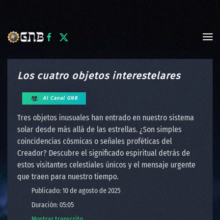
Skip to main content
Los cuatro objetos interestelares
Al Canal GNB
Tres objetos inusuales han entrado en nuestro sistema
solar desde más allá de las estrellas. ¿Son simples
coincidencias cósmicas o señales proféticas del
Creador? Descubre el significado espiritual detrás de
estos visitantes celestiales únicos y el mensaje urgente
que traen para nuestro tiempo.
Publicado: 10 de agosto de 2025
Duración: 05:05
Mostrar transcrito