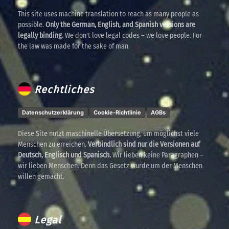
This site uses machine translation to reach as many people as
possible.
Only the German, English, and Spanish versions are
legally binding.
We don't love legal codes – we love people. For
the law was made for the sake of man.
Rechtliches
Datenschutzerklärung
Cookie-Richtlinie
AGBs
Diese Site nutzt maschinelle Übersetzung, um möglichst viele
Menschen zu erreichen.
Verbindlich sind nur die Versionen auf
Deutsch, Englisch und Spanisch.
Wir lieben keine Paragraphen –
wir lieben Menschen. Denn das Gesetz wurde um der Menschen
willen gemacht.
Legal