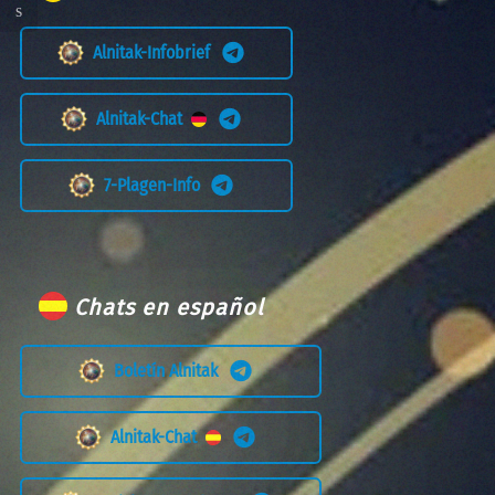
Alnitak-Infobrief
Alnitak-Chat
7-Plagen-Info
Chats en español
Boletín Alnitak
Alnitak-Chat