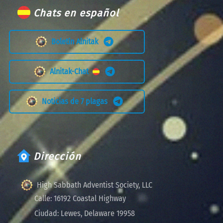
Chats en español
Boletín Alnitak
Alnitak-Chat
Noticias de 7 plagas
Dirección
High Sabbath Adventist Society, LLC
Calle:
16192 Coastal Highway
Ciudad:
Lewes, Delaware 19958