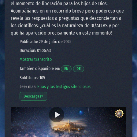
el momento de liberación para los hijos de Dios.
Acompáñanos en un recorrido breve pero poderoso que
revela las respuestas a preguntas que desconciertan a
los científicos: ¿cuál es la naturaleza de 3I/ATLAS y por
qué ha aparecido precisamente en este momento?
Publicado: 29 de julio de 2025
Duración: 01:06:43
Mostrar transcrito
También disponible en:
Abre un video en una nueva ventana.
Abre un video en una nueva ventan
EN
DE
Subtítulos: 105
Leer más:
Elías y los testigos silenciosos
Descargas
▾
Abrir opciones de descarga