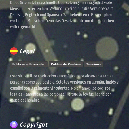
Diese Site nutzt maschinelle Übersetzung, um möglichst viele
Menschen zu erreichen.
Verbindlich sind nur die Versionen auf
Deutsch, Englisch und Spanisch.
Wir lieben keine Paragraphen –
wir lieben Menschen. Denn das Gesetz wurde um der Menschen
willen gemacht.
Legal
Política de Privacidad
Política de Cookies
Términos
Este sitio utiliza traducción automática para alcanzar a tantas
personas como sea posible.
Solo las versiones en alemán, inglés y
español son legalmente vinculantes.
No amamos los códigos
legales – amamos a las personas. Porque la ley fue hecha por
causa del hombre.
Copyright