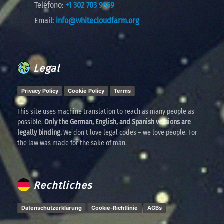
Teléfono:
+1 302 703 9859
Email:
info@whitecloudfarm.org
Legal
Privacy Policy
Cookie Policy
Terms
This site uses machine translation to reach as many people as
possible.
Only the German, English, and Spanish versions are
legally binding.
We don't love legal codes – we love people. For
the law was made for the sake of man.
Rechtliches
Datenschutzerklärung
Cookie-Richtlinie
AGBs