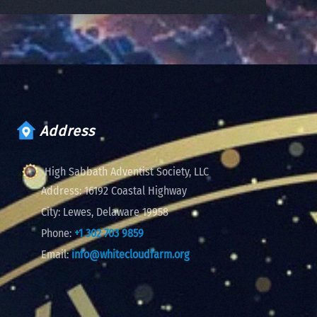
Address
High Sabbath Adventist Society, LLC
Address:
16192 Coastal Highway
City:
Lewes, Delaware 19958
Phone:
+1 302 703 9859
Email:
info@whitecloudfarm.org