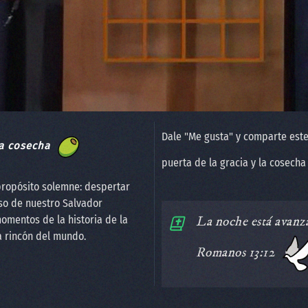
Dale "Me gusta" y comparte este
a cosecha
puerta de la gracia y la cosech
propósito solemne: despertar
so de nuestro Salvador
omentos de la historia de la
️La noche está avanza
a rincón del mundo.
Romanos 13:12