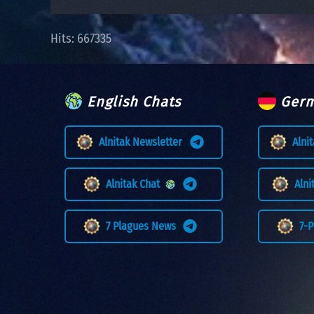
Hits: 667335
English Chats
Germ
Alnitak Newsletter
Alni
Alnitak Chat
Aln
7 Plagues News
7-