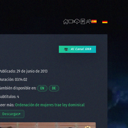
Al Canal GNB
ublicado: 29 de junio de 2013
uración: 03:14:02
ambién disponible en:
Opens a video in a new window.
Opens a video in a new window.
EN
DE
ubtítulos: 4
eer más:
Ordenación de mujeres trae ley dominical
Descargas
▾
Abrir opciones de descarga