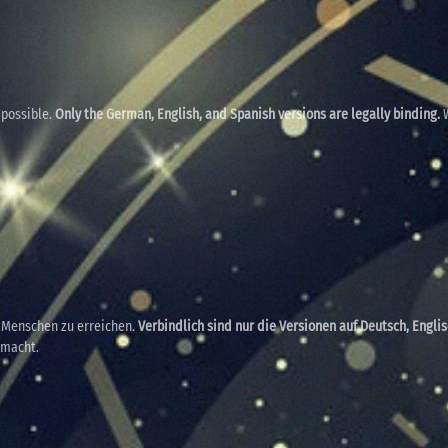
 possible.
Only the German, English, and Spanish versions are legally binding.
W
e Menschen zu erreichen.
Verbindlich sind nur die Versionen auf Deutsch, Engli
emacht.