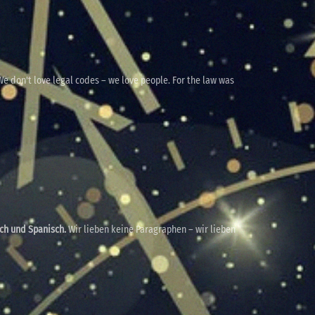
e don't love legal codes – we love people. For the law was
sch und Spanisch.
Wir lieben keine Paragraphen – wir lieben