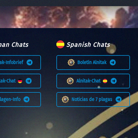
an Chats
Spanish Chats
tak-Infobrief
Boletín Alnitak
itak-Chat
Alnitak-Chat
Plagen-Info
Noticias de 7 plagas