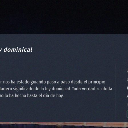
y dominical
P
D
r nos ha estado guiando paso a paso desde el principio
T
dero significado de la ley dominical. Toda verdad recibida
o lo ha hecho hasta el día de hoy.
S
L