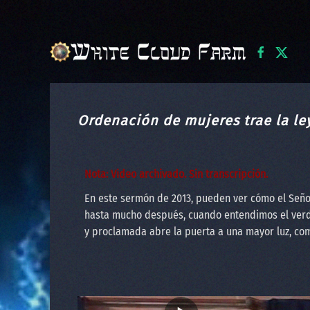
Skip to main content
Ordenación de mujeres trae la le
Nota: Video archivado. Sin transcripción.
En este sermón de 2013, pueden ver cómo el Seño
hasta mucho después, cuando entendimos el verda
y proclamada abre la puerta a una mayor luz, com