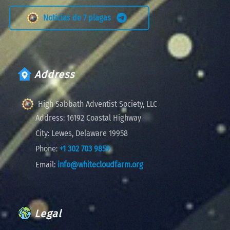
Noticias de 7 plagas
Address
High Sabbath Adventist Society, LLC
Address:
16192 Coastal Highway
City:
Lewes, Delaware 19958
Phone:
+1 302 703 9859
Email:
info@whitecloudfarm.org
Legal