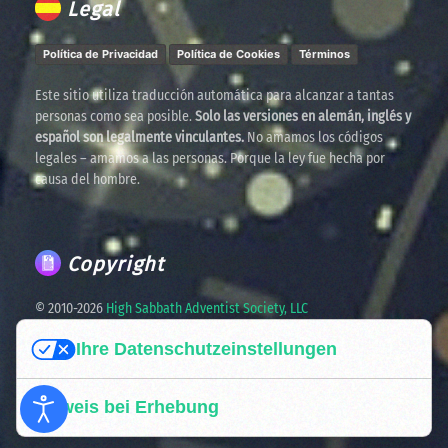
Legal
Política de Privacidad
Política de Cookies
Términos
Este sitio utiliza traducción automática para alcanzar a tantas
personas como sea posible.
Solo las versiones en alemán, inglés y
español son legalmente vinculantes.
No amamos los códigos
legales – amamos a las personas. Porque la ley fue hecha por
causa del hombre.
Copyright
© 2010-
2026
High Sabbath Adventist Society, LLC
Ihre Datenschutzeinstellungen
Spreading the truth. United in faith. Ready for the times
ahead.
Hinweis bei Erhebung