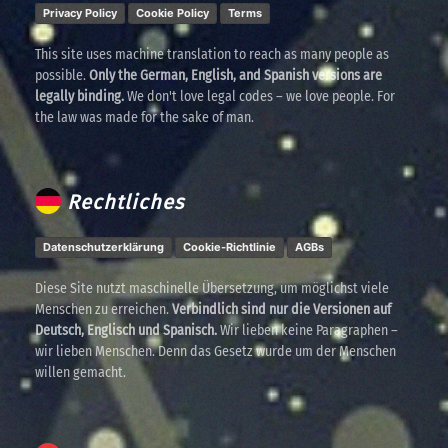
Privacy Policy
Cookie Policy
Terms
This site uses machine translation to reach as many people as
possible.
Only the German, English, and Spanish versions are
legally binding.
We don't love legal codes – we love people. For
the law was made for the sake of man.
Rechtliches
Datenschutzerklärung
Cookie-Richtlinie
AGBs
Diese Site nutzt maschinelle Übersetzung, um möglichst viele
Menschen zu erreichen.
Verbindlich sind nur die Versionen auf
Deutsch, Englisch und Spanisch.
Wir lieben keine Paragraphen –
wir lieben Menschen. Denn das Gesetz wurde um der Menschen
willen gemacht.