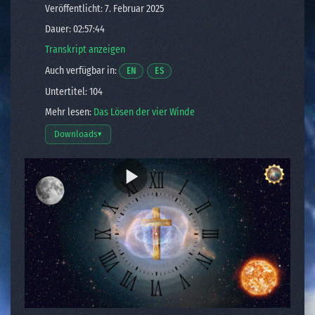
Veröffentlicht: 7. Februar 2025
Dauer: 02:57:44
Transkript anzeigen
Auch verfügbar in:
Opens a video in a new window.
Opens a video in a new window.
EN
ES
Untertitel: 104
Mehr lesen:
Das Lösen der vier Winde
Downloads
▾
Download-Optionen öffnen