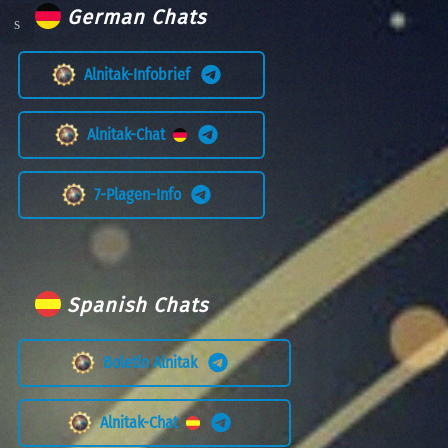
German Chats
Alnitak-Infobrief
Alnitak-Chat
7-Plagen-Info
Spanish Chats
Boletín Alnitak
Alnitak-Chat