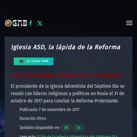
Skip to main content
Iglesia ASD, la lápida de la Reforma
Al Canal GNB
Nota: Video archivado. Sin transcripción. Sin subtítulos.
El presidente de la Iglesia Adventista del Séptimo Día se
reunió con líderes religiosos y políticos en Rusia el 31 de
octubre de 2017 para concluir la Reforma Protestante.
Publicado: 7 de noviembre de 2017
Duración: 05:44
También disponible en:
Abre un video en una nueva ventana.
Abre un video en una nueva ventan
EN
DE
Leer más:
El fin de la Iglesia Adventista del Séptimo Día