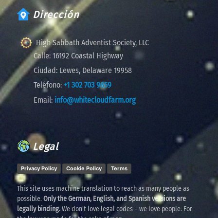
Dirección
High Sabbath Adventist Society, LLC
Calle:
16192 Coastal Highway
Ciudad:
Lewes, Delaware 19958
Teléfono:
+1 302 703 9859
Email:
info@whitecloudfarm.org
Legal
Privacy Policy
Cookie Policy
Terms
This site uses machine translation to reach as many people as
possible.
Only the German, English, and Spanish versions are
legally binding.
We don't love legal codes – we love people. For