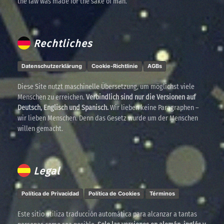
the law was made for the sake of man.
Rechtliches
Datenschutzerklärung
Cookie-Richtlinie
AGBs
Diese Site nutzt maschinelle Übersetzung, um möglichst viele
Menschen zu erreichen.
Verbindlich sind nur die Versionen auf
Deutsch, Englisch und Spanisch.
Wir lieben keine Paragraphen –
wir lieben Menschen. Denn das Gesetz wurde um der Menschen
willen gemacht.
Legal
Política de Privacidad
Política de Cookies
Términos
Este sitio utiliza traducción automática para alcanzar a tantas