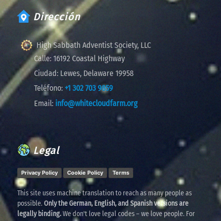
Dirección
High Sabbath Adventist Society, LLC
Calle:
16192 Coastal Highway
Ciudad:
Lewes, Delaware 19958
Teléfono:
+1 302 703 9859
Email:
info@whitecloudfarm.org
Legal
Privacy Policy
Cookie Policy
Terms
This site uses machine translation to reach as many people as
possible.
Only the German, English, and Spanish versions are
legally binding.
We don't love legal codes – we love people. For