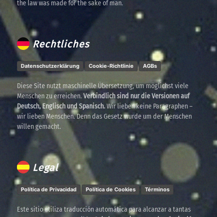
the law was made for the sake of man.
Rechtliches
Datenschutzerklärung
Cookie-Richtlinie
AGBs
Diese Site nutzt maschinelle Übersetzung, um möglichst viele
Menschen zu erreichen.
Verbindlich sind nur die Versionen auf
Deutsch, Englisch und Spanisch.
Wir lieben keine Paragraphen –
wir lieben Menschen. Denn das Gesetz wurde um der Menschen
willen gemacht.
Legal
Política de Privacidad
Política de Cookies
Términos
Este sitio utiliza traducción automática para alcanzar a tantas