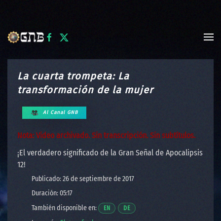
Skip to main content
La cuarta trompeta: La
transformación de la mujer
Al Canal GNB
Nota: Video archivado. Sin transcripción. Sin subtítulos.
¡El verdadero significado de la Gran Señal de Apocalipsis
12!
Publicado: 26 de septiembre de 2017
Duración: 05:17
También disponible en:
Abre un video en una nueva ventana.
Abre un video en una nueva ventan
EN
DE