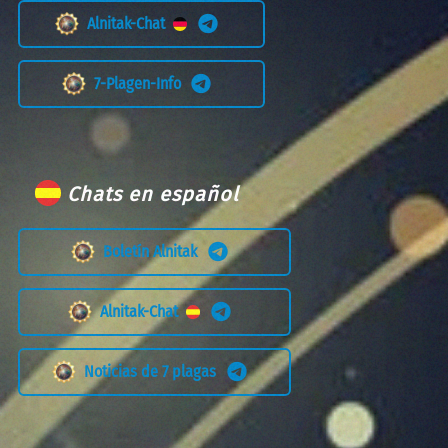
Alnitak-Chat
7-Plagen-Info
Chats en español
Boletín Alnitak
Alnitak-Chat
Noticias de 7 plagas