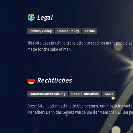
Legal
Privacy Policy
Cookie Policy
Terms
This site uses machine translation to reach as many people as
made for the sake of man.
Rechtliches
Datenschutzerklärung
Cookie-Richtlinie
AGBs
Diese Site nutzt maschinelle Übersetzung, um möglichst viel
Menschen. Denn das Gesetz wurde um der Menschen willen g