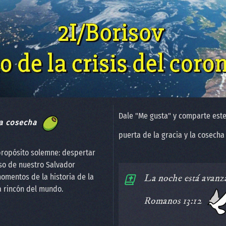
Dale "Me gusta" y comparte este
a cosecha
puerta de la gracia y la cosech
propósito solemne: despertar
so de nuestro Salvador
omentos de la historia de la
️La noche está avanza
a rincón del mundo.
Romanos 13:12