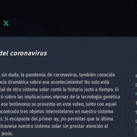
 del coronavirus
e, sin duda, la pandemia de coronavirus, también conocida
P
ncia dramática sobre ese acontecimiento? No solo está
D
ial de otro sistema solar contó la historia justo a tiempo. El
ificó sobre las implicaciones eternas de la tecnología genética
T
e ese testimonio se presenta en este video, junto con aquel
ncontrado tres objetos interestelares en nuestro sistema
S
yes. Si escapaste del primer ay, ¡no permitas que la última
L
traviese nuestro sistema solar sin prestar atención al
 Jesús.