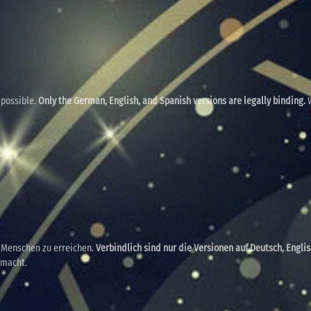
 possible.
Only the German, English, and Spanish versions are legally binding.
W
e Menschen zu erreichen.
Verbindlich sind nur die Versionen auf Deutsch, Engli
emacht.