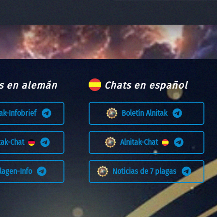
s en alemán
Chats en español
tak-Infobrief
Boletín Alnitak
itak-Chat
Alnitak-Chat
Plagen-Info
Noticias de 7 plagas