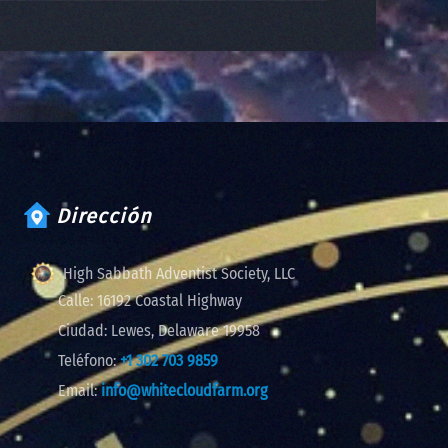
Dirección
High Sabbath Adventist Society, LLC
Calle:
16192 Coastal Highway
Ciudad:
Lewes, Delaware 19958
Teléfono:
+1 302 703 9859
Email:
info@whitecloudfarm.org