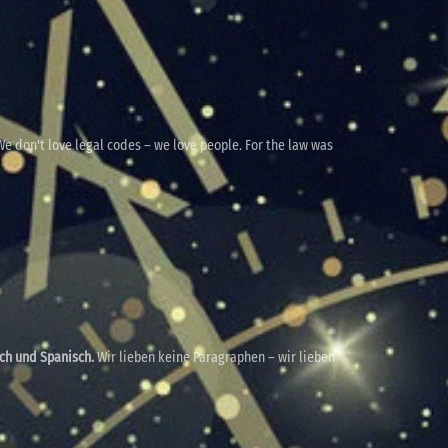
e don't love legal codes – we love people. For the law was
sch und Spanisch.
Wir lieben keine Paragraphen – wir lieben