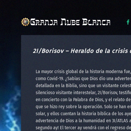
Skip to main content
2I/Borisov – Heraldo de la crisis
La mayor crisis global de la historia moderna fu
como Covid-19. ¿Sabías que Dios dio una adverte
detallada en la Biblia, sino que un visitante celest
silencioso visitante interestelar, 2I/Borisov, test
en concierto con la Palabra de Dios, y el relato d
que se hizo rey sobre la operación. Solo se han e
solar, y ellos cuentan la historia bíblica de los a
advertencia de Dios a la humanidad en 3I/ATLAS a
segundo ay! El tercer ay vendrá con el regreso de