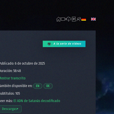
A la serie de videos
ublicado: 6 de octubre de 2025
uración: 58:48
Mostrar transcrito
ambién disponible en:
Abre un video en una nueva ventana.
Abre un video en una nueva ventana.
EN
DE
ubtítulos: 105
eer más:
El ADN de Satanás decodificado
Descargas
▾
Abrir opciones de descarga