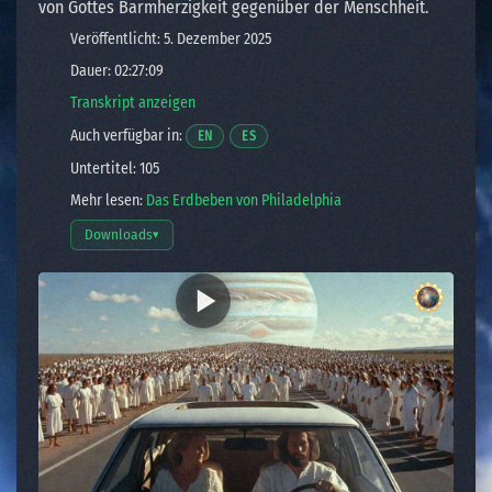
von Gottes Barmherzigkeit gegenüber der Menschheit.
Veröffentlicht: 5. Dezember 2025
Dauer: 02:27:09
Transkript anzeigen
Auch verfügbar in:
Öffnet ein Video in einem neuen Fenster.
Öffnet ein Video in einem neuen Fenster
EN
ES
Untertitel: 105
Mehr lesen:
Das Erdbeben von Philadelphia
Downloads
▾
Download-Optionen öffnen