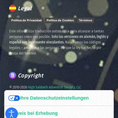
Legal
Política de Privacidad
Política de Cookies
Términos
Este sitio utiliza traducción automática para alcanzar a tantas
personas como sea posible.
Solo las versiones en alemán, inglés y
español son legalmente vinculantes.
No amamos los códigos
legales – amamos a las personas. Porque la ley fue hecha por
causa del hombre.
Copyright
© 2010-
2026
High Sabbath Adventist Society, LLC
Ihre Datenschutzeinstellungen
Die Wahrheit verbreiten. Vereint im Glauben. Bereit für die
kommende Zeit.
Hinweis bei Erhebung