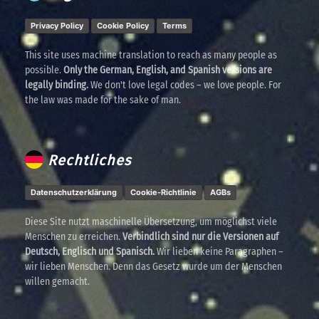
Privacy Policy
Cookie Policy
Terms
This site uses machine translation to reach as many people as
possible.
Only the German, English, and Spanish versions are
legally binding.
We don't love legal codes – we love people. For
the law was made for the sake of man.
Rechtliches
Datenschutzerklärung
Cookie-Richtlinie
AGBs
Diese Site nutzt maschinelle Übersetzung, um möglichst viele
Menschen zu erreichen.
Verbindlich sind nur die Versionen auf
Deutsch, Englisch und Spanisch.
Wir lieben keine Paragraphen –
wir lieben Menschen. Denn das Gesetz wurde um der Menschen
willen gemacht.