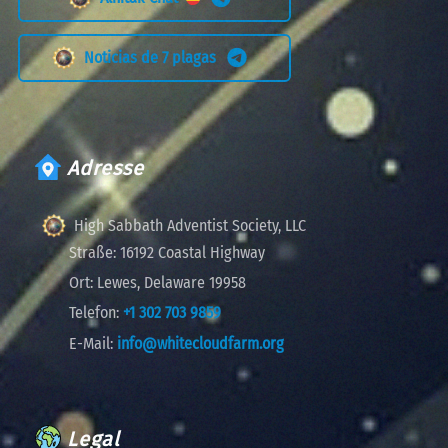
Noticias de 7 plagas
Adresse
High Sabbath Adventist Society, LLC
Straße:
16192 Coastal Highway
Ort:
Lewes, Delaware 19958
Telefon:
+1 302 703 9859
E-Mail:
info@whitecloudfarm.org
Legal