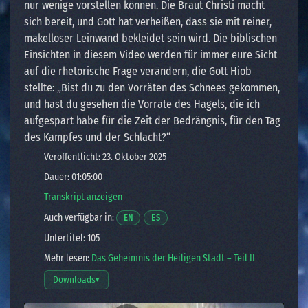
nur wenige vorstellen können. Die Braut Christi macht
sich bereit, und Gott hat verheißen, dass sie mit reiner,
makelloser Leinwand bekleidet sein wird. Die biblischen
Einsichten in diesem Video werden für immer eure Sicht
auf die rhetorische Frage verändern, die Gott Hiob
stellte: „Bist du zu den Vorräten des Schnees gekommen,
und hast du gesehen die Vorräte des Hagels, die ich
aufgespart habe für die Zeit der Bedrängnis, für den Tag
des Kampfes und der Schlacht?“
Veröffentlicht: 23. Oktober 2025
Dauer: 01:05:00
Transkript anzeigen
Auch verfügbar in:
Öffnet ein Video in einem neuen Fenster.
Öffnet ein Video in einem neuen Fenster
EN
ES
Untertitel: 105
Mehr lesen:
Das Geheimnis der Heiligen Stadt – Teil II
Downloads
▾
Download-Optionen öffnen