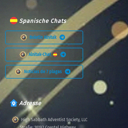
Spanische Chats
Boletín Alnitak
Alnitak-Chat
Noticias de 7 plagas
Adresse
High Sabbath Adventist Society, LLC
Straße:
16192 Coastal Highway