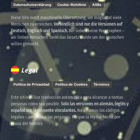
Datenschutzerklärung
Cookie-Richtlinie
AGBs
Diese Site nutzt maschinelle Übersetzung, um möglichst viele
Menschen zu erreichen.
Verbindlich sind nur die Versionen auf
Deutsch, Englisch und Spanisch.
Wir lieben keine Paragraphen –
wir lieben Menschen. Denn das Gesetz wurde um der Menschen
willen gemacht.
Legal
Política de Privacidad
Política de Cookies
Términos
Este sitio utiliza traducción automática para alcanzar a tantas
personas como sea posible.
Solo las versiones en alemán, inglés y
español son legalmente vinculantes.
No amamos los códigos
legales – amamos a las personas. Porque la ley fue hecha por
causa del hombre.