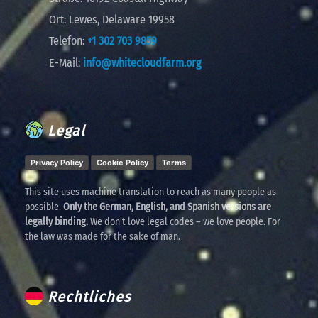
Ort:
Lewes, Delaware 19958
Telefon:
+1 302 703 9859
E-Mail:
info@whitecloudfarm.org
Legal
Privacy Policy
Cookie Policy
Terms
This site uses machine translation to reach as many people as
possible.
Only the German, English, and Spanish versions are
legally binding.
We don't love legal codes – we love people. For
the law was made for the sake of man.
Rechtliches