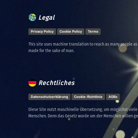
Legal
Privacy Policy
Cookie Policy
Terms
This site uses machine translation to reach as many people as
made for the sake of man.
Rechtliches
Datenschutzerklärung
Cookie-Richtlinie
AGBs
Diese Site nutzt maschinelle Übersetzung, um möglichst viel
Menschen. Denn das Gesetz wurde um der Menschen willen g