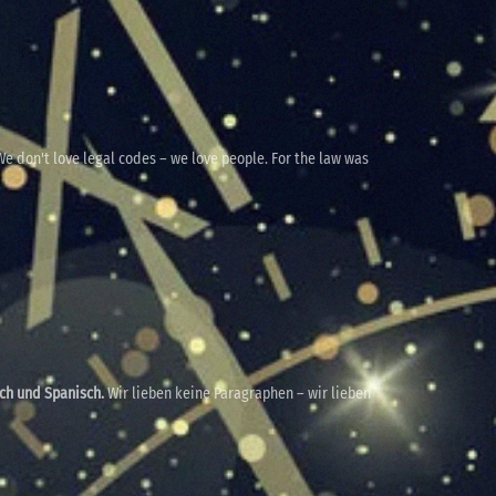
e don't love legal codes – we love people. For the law was
sch und Spanisch.
Wir lieben keine Paragraphen – wir lieben