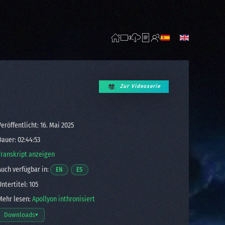
Zur Videoserie
eröffentlicht: 16. Mai 2025
auer: 02:44:53
Transkript anzeigen
uch verfügbar in:
Öffnet ein Video in einem neuen Fenster.
Öffnet ein Video in einem neuen Fenster.
EN
ES
ntertitel: 105
ehr lesen:
Apollyon inthronisiert
Downloads
▾
Download-Optionen öffnen