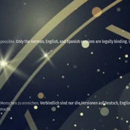
 possible.
Only the German, English, and Spanish versions are legally binding.
W
e Menschen zu erreichen.
Verbindlich sind nur die Versionen auf Deutsch, Engli
emacht.