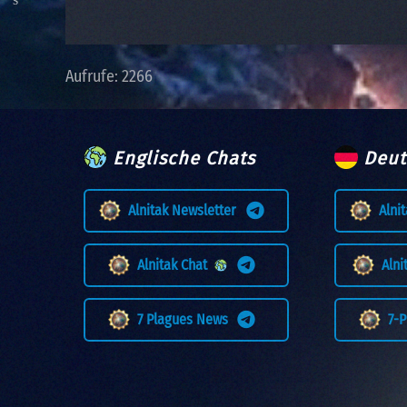
Aufrufe: 2266
Englische Chats
Deut
Alnitak Newsletter
Alni
Alnitak Chat
Aln
7 Plagues News
7-