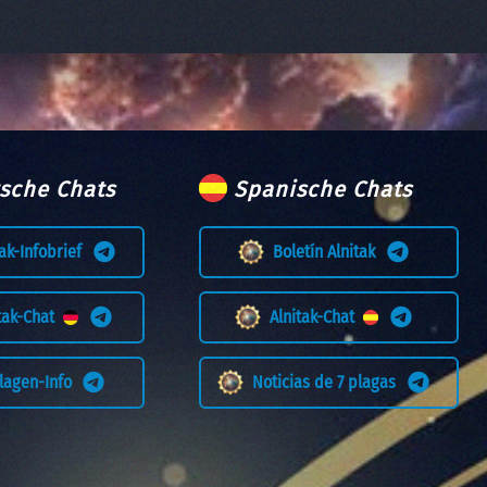
sche Chats
Spanische Chats
tak-Infobrief
Boletín Alnitak
itak-Chat
Alnitak-Chat
Plagen-Info
Noticias de 7 plagas