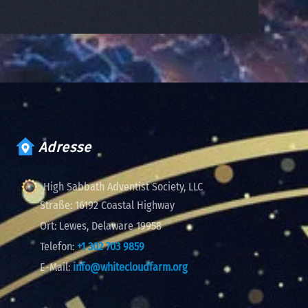
Adresse
High Sabbath Adventist Society, LLC
Straße:
16192 Coastal Highway
Ort:
Lewes, Delaware 19958
Telefon:
+1 302 703 9859
E-Mail:
info@whitecloudfarm.org