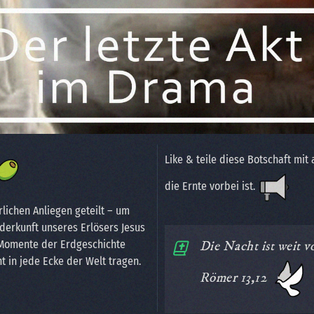
Like & teile diese Botschaft mit
die Ernte vorbei ist.
rlichen Anliegen geteilt – um
derkunft unseres Erlösers Jesus
n Momente der Erdgeschichte
Die Nacht ist weit v
ht in jede Ecke der Welt tragen.
Römer 13,12